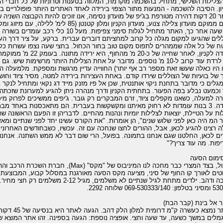
הצלילות השלישי, מתחיל בהשכמה מוקדמת, המלווה בטענות וטרוניות של כל חברי הק
ון. הסיבה להשכמה - המנעות מתור הצפוי בירידה לאחד האתרים היותר פופולריים באי
לאחר 20 דקות דהירה מטורפת בג'יפ של מועדון נסימה, אנו זוכים להיות הקבוצה השני
קם מועדון צלילה צנוע, מועדון הקניון ומלון קטנטן (85 לימ' ללילה, עם מיזוג ומקלחת, 55 בלי, לטובת המעוניינים).
חצי שעה אחר כך, האתר מתחיל לגלות סימני צפי
לים שהגיעו למקום מגלה כל קרוב למחציתם דוברים עברית. ברקע, על ציר דרך הע
 של כל אלה שממהרים לתפוס מקום טוב בחור הכחול. בחצי שעה נצפו עשרות כלי ר
הירידה לקניון, לאחר שחייה
ניתן לרדת עוד קרוב ל-10 מ' נוספים. מדובר על אחת הצלילות היותר מרשימ
 היו כאלה שעשו זאת מספר רב אף יותר) החווייה עדיין מרגשת ומספקת. מלמעלה ה
 של בועיות של הצוללים שירדו קודם. באחת העצירות בירידה למטה, מסיר ציוד וחוש
מגלים כי מדובר בתחנת ניקוי אותנטית, שכן אל פיו מזנק מייד דג נקאי ומתחיל לנקר 
וכמעט נבלע בפה הפעור. בתחתית הקניון ודרך מנהרה ניתן להגיע למערונת שזכתה לשם "Fishbowl" והיתה עמוסת ד
ה למעלה, כשאנו מקפלים ציוד, זרם המבקרים רק גובר. ג'יפים ממשיכים לפרוק מי
ות על הטיילת, יוצאות לצלילות יומיות ונהנות מהחיים. לדבריהן זו הפעם הראשונה שה
ר המ היה כאן לפני שלוש שנים", הן אומרות. "את הקורס עשינו יחד לפני שנתיים ומאז
 רצינו להגיע לכאן, אבל, ההורים לחצו שנחכה עם זה. עכשיו, כשבחודשים האחרונים
ים לכאן, החלטנו שגם אנחנו בתמונה. בפועל, הרי שום דבר לא ממש השתנה. אנחנו 
פות. מה עוד צריך?"
ימום הסעה
בגבול, בצד המצרי כבר מחכה לנו המיניבוס של "
טים לאורך קו החוף של סיני, מציעה מקס הסעה מאורגנת במסלול קבוע, המבוצעת 
069-530333/1 שלוחה 2292.
 אל בינת (קבר הבת)
האתר נמצא כע
מלים במשך כשעה, עד שעה וחצי. אופציה נוספת: הגעה בספינה. זהו אתר המוצא שלנ