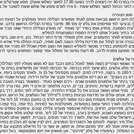
הכחול למשך כשלוש שעות - 6 אירו לאדם ומסע של שלוש שעות לקאבר אל בינת' יעלה 9 אירו.
 סטון הצעירה
ות היום הראשון מביאות אותנו לאחד ממועדוני הצלילה היותר מומלצים על רצועת הח
קטנה (בעיקר למי שפיספס את גליון ים מס' 88: מדובר במרכז ה
נית הסמוכה, מחזיק אותו בסדר 'יקי' מופתי. "זה מועדון הצלילה היחידי שאני מכיר 
נר בחיוך ומוביל אותנו ליצירת המופת המצוחצחת להפליא.
 מוקדש לאתר הפעמונים, אותו חלק פופולרי מריף החור הכחול. נכון, היינו שם, ביקרנ
ורה זוכים לצלול עם מדריכת צלילה העונה לשם סופיה, לגביה הוחלט מייד שהיא ה
ים להסתפק במדריך מוכשר להפליא הנושא את השם חוסיין ושכלל לא מזכיר את סופי
צפונית לדהב. 45 דקות נסיעה על מסלול עפר קופצני המתאים בעיקר לרכבי 4x4¨
ת של גולשים
 נשנושי הצהריים (קשה מאוד לאכול בחום הכבד וגם לא ממש מומלץ לפני הצלילה), 
ר מלא גולשים, נתון שיוצר לחץ בכניסה. עד הכניסה לאתר אנו מדשדשים במים עד 
קרוב ל-100 מ'. בקצה, הירידה למים, לעומק מקסימל
ס בין העצים". יש כאן ריכוז אלמוגים גדול ומבוך של עליות וירידות, קערות ושטחי חו
יר ביותר של אלמוגים מסוגים שונים - רכים וקשים כאחד - המשומר בצורה הטובה ב
לים, להקות ברקודות, נתחנים, צבי ים, הרבה מלפפוני ים וזרם די חזק, נגדו צריך ל
ך, מניף אותנו ועושה עבורנו את כל עבודת החתירה. עם העליה לפני המים, דרך בקע
תו, אנחנו עולים על מדרגות טבעיות בחזרה ל"טיילת" של הגולשים, אל הרעש, ההמו
בערב, תופסים מונית 
אלים, פפירוסים, חרוזים, נרגילות ואינספור מועדוני צלילה קטנים. עיסוקים נוספים 
 באמצע השבוע, פעמיים בערב, במחיר של 10 לימ', סרטי קולנוע מלאי אקשן מערבי.
 הישראלי שלנו עושה את שלו, ולאורך כל הציר מנסים, בעברית, למשוך אותנו לאכ
 שלל מיני הצעות. לזכותם של ה'מוכרנים' הנמרצים, ניתן לציין שהם לא נעלבים במ
ם אתה אומר לא, יותר מפעם אחת, או חמש, או עשר וכי כל הדיאלוג מתבצע עם חי
 המסלול, במסעדה של מלון "סירטקי", אנו פוגשים את חסן מסטאקאווי, בעל המקו