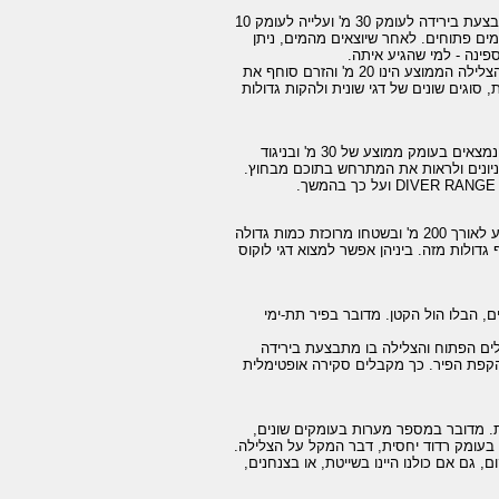
האתר עצמו מתחלק לשני חלקים: בחלק דרומי, קיר אלמוגים יפהפה, כאשר הצלילה מתבצעת בירידה לעומק 30 מ' ועלייה לעומק 10
מים פתוחים. לאחר שיוצאים מהמים, ניתן
פינה - למי שהגיע איתה.
לאחר מנוחת צהרים פונים לצלול באתר הצפוני. כאן מדובר בצלילות סחף, כאשר עומק הצלילה הממוצע הינו 20 מ' והזרם סוחף את
סוגים שונים של דגי שונית ולהקות גדולות
צפונית לאתר הקודם, ולא רחוק ממנו נמצא האתר הנהדר הזה. מדובר בשלושה קניונים הנמצאים בעומק ממוצע של 30 מ' ובניגוד
ניונים ולראות את המתרחש בתוכם מבחוץ.
צפונית לשלושת הקניונים נמצא אתר צלילה לא פחות מעניין ומושך. מדובר בריף המשתרע לאורך 200 מ' ובשטחו מרוכזת כמות גדולה
גדולות מזה. ביניהן אפשר למצוא דגי לוקוס
ם, הבלו הול הקטן. מדובר בפיר תת-ימי
לפיר אין יציאה לים הפתוח והצלילה בו מתבצעת בירידה
הקפת הפיר. כך מקבלים סקירה אופטימלית
ת. מדובר במספר מערות בעומקים שונים,
 בעומק רדוד יחסית, דבר המקל על הצלילה.
 גם אם כולנו היינו בשייטת, או בצנחנים,