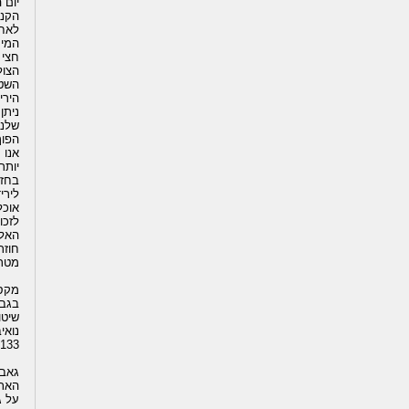
יום 
הקני
המים ממו
הצול
השטח
שלנו
הפוך
אנו 
יותר 
בחזר
אוכל
לזכו
האלה
חוזר
מטרי
מקס
שיטו
530133 ומסיני בטלפון: 40
גאבר
על ג