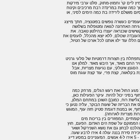
יץ ליים קר וחמוץ-מתוק, סלט ערבי מירקות
שך כמה שעות במרינדה רבת מרכיבים וקינוח
ום מושלם לירידה בת כמה הימים לסיני, או
 עומדים כעשרה נופשים בפוטנציה, חתך מייצג
הגיחה האחרונה לגואה ומטופלות בשלושה
 קשישים שכנראה יעצרו בהילטון טאבה. את
העובדה שכולם, ללא יוצא מהכלל, לועסים את
לו עוד ילוו אותנו לכל אורכו של הטיול,
פתלת בין תצורות דרמטיות של סלעי גרניט
 החם מאוד, אך היבש מאוד. למלון אנו
 המלון. הסגנון איטלקי, עם נגיעות מצריות, אבל
בקלאווה, קצת פרי, עוד קצת עוגת מוס
 מגע החול ואת רעש הגלים, מרחק כמה
ף בסיני יכול להיות. עיקר הפעילות כאן,
ד צלילה, או רביצה בחוסר מעש עם ספר מתח, הוא במועדון הגלישה Club Mistral (גלישת רוח, כמובן) השוכן במתחם המלון,
ס את הבריזה של שעות הבוקר, עליה נטען כי
וף, או במנות דוגמת סטיק חזה עוף, המוגש
קומתיים, המפוזרים בין בריכות מים
ם הממוקם על שפת הים האדום. הפעם, חוץ
הלכנו לבחון גם את נושא השנירקול ושאר
הפעילויות ללא צוללים בדוכן Aqua Sport Center שעל החוף. והרי החדשות והמחירים: שכירת סירת בננה עולה 4 אירו לרבע שעה.
סקי מים - 9 יורו ל-10 דקות. שכירת ספיד-בואט לחצי שעה - 23 אירו. סירת פדלים לשעה - 5 אירו ל-4 אנשים. המעוניינים במסע דייג