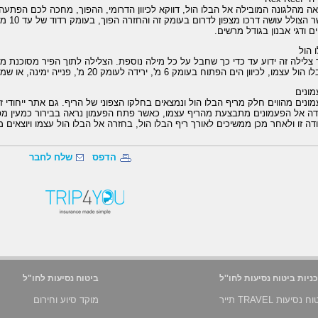
כאשר ה
ים ודגי אבנון בגודל מרשים.
 הול
צלילה זה ידוע עד כדי כך שחבל על כל מילה נוספת. הצלילה לתוך הפיר מסוכנת מ
עצמו, לכיוון הים הפתוח בעומק 6 מ', ירידה לעומק 20 מ', פנייה ימינה, או שמאלה וחזרה בעומק רדוד יותר.
ונים
ונים מהווים חלק מריף הבלו הול ונמצאים בחלקו הצפוני של הריף. גם אתר ייחודי זה
דה אל הפעמונים מתבצעת מהריף עצמו, כאשר פתח הפעמון נראה בבירור כמעין מפר
דה זו ולאחר מכן ממשיכים לאורך ריף הבלו הול, בחזרה אל הבלו הול עצמו ויוצאים ממנו
הדפס
שלח לחבר
ניות ביטוח נסיעות לחו''ל
ביטוח נסיעות לחו"ל
 נסיעות TRAVEL תייר
מוקד סיוע וחירום