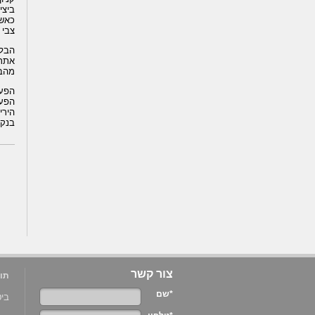
צבי 
הבלו
אתר 
מהבלו הול 
הפעמ
הפעמ
הירי
בנקו
צור קשר
תוכ
*שם
ביטוח