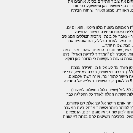
הב המשרתים את ציבור התיירים בסיני, אוהבים את
יותר כסף שנשאר כאן ושמושקע בפיתוח
 האווירה, ממזג האוויר, שיחזרו הביתה
תו של רולף שמידט, מנהל Sinai Divers, מועדון הצלילה הממוקם בשטח מלון הילטון, הוא יום ים.
כבוד, על ציודינו, לאתר העגינה של הגאזלה VI, ספינת הצוללים האחת והיחידה באיזור. הספינה
ר - גאבר אל בינת'. מרבית הצוללים המגיעים
גב גמל. לאחר הצלילה, הם אוספים את
קצת שפויה יותר...
אלי צעיר, שני חבר'ה גרמנים, שאחד מכיר כמה
וף, מסביר לנו "המדריך לידיעת הארץ", ניתן
ורת טוענת בעקשנות כי מדובר כאן דווקא
הצלילה הראשונה מתבצעת באתר ה"שאהירה". כאן מוצאים שולחן ריף גדול ביותר וקיר קטן היורד עד לעומק 8 מ'. הירידה עצמה
מתבצעת לכיוון הריף, עוברים קניון קטן שממשיך לרדת לכיוון 45 מ' (ואנו כמובן עוצרים ב-30!). הרבה דגי שונית, הרבה צמחייה, צבי ים
 היישר לתוך 'יער', או 'חורשת' אלמוגים,
המזכירה יותר מכל יער פיות קסום. בשלב הזה מתחילה 'צלילת הסחפות', ושחייה בעומק 5 מ' לאורך קיר השונית. העלייה אל הספינה
הפסקת הצהריים המתבצעת על הספינה היא גם הזמן לארוחת הצהריים. כאן, במחיר של 30 לימ' (שאינו כלול בתשלום למועדון)
עלות השתיה הקלה לאורך כל ההפלגה כבר
 באותו אתר. הפעם הירידה משולחן הריף בעומק 15-20 מ', מנחיתה אותנו היישר אל עצי אלמוגים שחורים,
 פוגשים חורשת גורגוניות (מומלץ להזהר ביותר ולשמור מרחק בעת המעבר
 לכיוון שני גני אלמוגים רכים, הנמצאים
 חולפים מעל. בסביבה משייטים להם בנחת דגי שונית