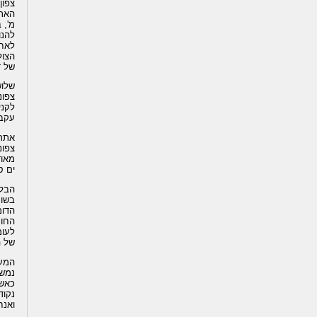
צפון 
מ', 
להנו
הצול
של ד
שלוש
לקני
עקב הע
אתר 
מאוד
ים ס
הבלו
בשור
הדומ
לעומ
של ה
המע
נמשי
כאשר
נקוד
ואנחנ