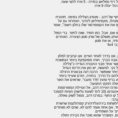
ישאירו במרכז 40 יורו (יוצאים לדרך בשעה 17.00 למשך כשלוש שעות). מסע שנורקלים אל ריף נפוליאון בסירה - 5 אירו לחצי שעה.
וף של דהב - מועדון הצלילה נסימה. תזכורת
צלילה הראשון בדהב, שמנהלו, מקסימיליאן לינדנר, האחראי גם על
שם את את הקומפרסור שלו בחלון ראווה", אומר
ו שם, אבל, כמו תמיד, שווה לחזור. ברי המזל
עתק מושלם של שרון סטון הצעירה. האחרים
ה, או את סטון.
אנו בדרך לאתר האיים. אנו קרובים למלון
גובה הברך, חוויה מפוקפקת ביותר הנמשכת
י של 15 מ', ולאתר מקסים ביופיו, אשר אחד מבני החבורה הגדירו כ"צלילה
ל נקי. למעשה, יש כאן את הריכוז הגדול
יותר שאפשר. הרבה דגה צבעונית הרגילה
הלחם כל הדרך. בחזרה, הזרם שעייף ביותר
 בריף ומעין 'חדר מעבר', שרואים את האור
לה ו'פקקי התנועה'.
מקומית (אם ככה אפשר לקרוא לגי'פ בו נסענו) במחיר 15 לימ' אל מרכז העיירה דהב, אל הטיילת המפורסמת.
ציר ההליכה לאורך החוף עמוס במסעדות, מאיטלקיות ועד לסיניות, בתי קפה, בתי קפה-אינטרנט (10 לימ' לשעת גלישה) חנויות לממכר
על קו החוף: במרכז דהב, ממול לשוק גאזלה,
ול/לשתות בירה/גלידה/רק קפה/לקנות שרשרת
יוחד, אם אתה אומר להם לא, שהם לא מוותרים
וך על השפתיים.
ם, המצהיר שהוא מוכר את הבירה הזולה