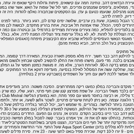
יירת הבדואים דהב. טחינה חמה עם קישואים, פיתות גדולות היקף שנאפו זה עתה, מ
י, ממולאים, צ'יפסים שמנמנים ופריכים, חצי לול של עופות על האש, אשר שהו במ
נגו מהנילוס, שטעמו כטעם גן עדן. גם הסקפטים שבחבורה נאלצו להודות: היה זה סי
 דיוק, לחזרה לדהב.
 הגבול בטאבה, שעת בין ערביים, שלושה ימים קודם לכן, רגוע ביותר. בתור לפנינו
יורדים לסיני, הכולל, שתי אמהות תל אביבות, אחת בהריון מתקדם, לבושות לבן מ
ם בלונדיניים להפליא, כמה צעירים וצעירות מצויידים בתרמילי גב ובגיטרה וגם כמה
רה הצוללת קל לזהות. לא, לא בגלל ערימות ציוד הצלילה המונח לידה, אלא, בגלל 
מאגסי הנאשי העסיסיים להפליא שהביא עימו הקיבוצניק מיפתח (האגסים המופלאים הל
הקיבוצניק בעל הלב הרחב, הביא כמויות מהם).
ל מתוקים
 להילטון דהב כבר חשוך. ירח מלא מספק תאורה טבעית, המאירה דרך קסומה, המת
בצים בלבה. מדי פעם, מישהו פותח את החלון להקשיב לשקט שבחוץ ולנשום מהאוויר
מגיעים ממש בדקה ה-90. לארוחת הערב, אלא מה. זו מוגשת כמזנון חופשי על גג
צה, שחלקה עשה את המסלול לאילת בנסיעה, מעדיפה דווקא את הר המתוקים. קצת 
ד ואפשר ללכת לישון עם חיוך על השפתיים (כשברקע ערוץ 2 בטלויזיה).
 מוקדם והבריכה במלון כמעט ריקה ממתרחצים. הסיבה פשוטה: הרוב מעדיפים את
ם בלבד משולי הבריכה. על שפת מפרצון קטן שוכן חוף פרטי, רגוע, שליו, כמו שרק חו
מלב
 הלגונה עצמה. כאן ניתן לקחת שיעורים פרטיים, לשכור גלשן לשעה, או יותר, ולתפו
הטובה ביותר לגלישה. בצהריים, מי שממש רעב, יכול לבחור בגלידה בדלפק שעל הח
יפס, במסעדת החוף של ההילטון, הנושקת למועדון הצלילה (עם ממוצע של כ-30 לירות מצריות לארוחה).
טון דהב כבר היינו בסיבוב הקודם. נהנינו אז, נהנינו גם הפעם. החדרים במבנים הדו-
ותיות, בהחלט עשו לנו את זה. איך אמרנו בעבר: קשה לסבול במלון חמישה כוכבי
נה מדוקדקת יותר של חוף הים והבריכה, הצצנו מקרוב בשולחנות הסנוקר/ביליארד ו