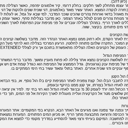
(כיוון דהב).
בחזרה לנקודה המוצא. האתר עשיר מאוד באלמוגים, דגי שונית שונים ולהקות של דגי 
ת מאוהל בדואי וארוחת צהרים שהכינו שוכני המדבר, למי שבא על גמל, או לעלות לס
לים לאורך הריף. במהלך הצלילה עוברים על פני מניפות ענק הפרוסות לאורך השונית, 
גי מים פתוחים. בקיצור, שווה.
ת הקניונים
ון המוכר, התקרה שלהם פתוחה לחלוטין. הרעיון המרכזי בצלילה הוא לרחף מעל הק
ומק של הקניונים האלה הצלילה מתאפשרת בתוכם אך ורק לצוללי DIVER RANGE EXTENDED ועל כך בהמשך.
המניפות הגדול
 של מניפות ענק (גורגוניות). גודל הממוצע של המניפות הוא כגודל קומת אדם ויש אף 
וף ענקיים ודגי שונית אחרים. האתר בתולי ומאוד עשיר בחי הימי המתקיים בו.
 הול הקטן
ה לחובבי הבלו הול: קצת צפונית לאתר המניפות קיים בלו הול נוסף. או, בפי הבדואי
ה לאחיו הגדול בצורתו, אך קטן ממנו בהיקף ובעומק.
החור הכחול הזה יורד לעומק 30 מ' ובניגוד לאחיו הגדול הוא רווי בחי ימי. 
ק שלושים מטר אל הקרקעית ועלייה מעגלית לאורך הקירות אל פני המים, תוך כדי 
אתר כולו.
רות
ך ונפנה עוד צפונה ואנו מגיעים אל האתר הבא, הנקרא בפי המקומיים: אתר המערו
 הכניסה והיציאה מתבצעת מתוך הריף, או מכיוון המים הפתוחים. המערות נמצאות
ה למחשבה: המיקום בעייתי ורצוי מאוד להסתייע במדריך מקומי כדי למצוא את המקום,
ו גיבורים...