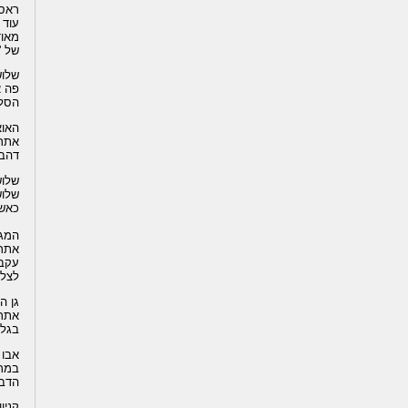
ראס 
עוד 
מאוד
של '
שלו
פה א
הסלע
האוא
אתר 
דהב.
שלוש
כאשר
המגד
אתר 
עקב 
לצלי
גן ה
אתר 
בגלל
אבו 
הדבר
קניון ה- 