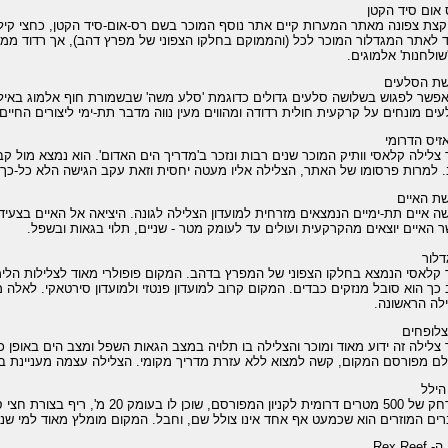
אום סיד הקטן
קצת צפונה מאתר המערות קיים אתר נוסף המוכר בשם רס-אום-סיד הקטן, כחצי קילו
 לאתר המגדלור המוכר לכל (והממוקם בחלקו הצפוני של מפרץ דהב), אך רדוד ממנו
שולחנות' אלמוגים.
שת הסלעים
פשר לפגוש בשלושה סלעים גדולים כדוגמת 'סלע משה' שבשמורת חוף אלמוג באי
ים מונחים על קרקעית חולית רדודה ומהווים מעין נווה מדבר תת-ימי ליצורים החיים 
זיס הדרומי
צלילה קלאסי וותיק המוכר שנים רבות ונזכר ב'מדריך הים האדום'. הוא נמצא מול 
 למרות פרסומו של האתר, הצלילה אליו מעטה יחסית וזאת עקב הגישה הלא כל-כך סי
ת האיים
 האיים יוצאים מהקרקעית ועולים עד לעומק מטר - שניים, תלוי בגאות ובשפל.
לור
קלאסי הנמצא בחלקו הצפוני של המפרץ בדהב. המקום פופולרי מאוד לצלילות הלימוד
כך הוא סובל מנזקים כבדים. המקום קרוב למועדון פנטזי ולמועדון סירטאקי. לאלה
לה הראשונה.
צלופחים
צלילה זה ידוע מאוד ומוכר והצלילה בו תלויה במצב הגאות השפל ומצב הים באופן כ
ם מפורסם המקום, קשה למצוא ללא עזרת מדריך מקומי. הצלילה עצמה מעניינת ביו
הילל
במרחק של 500 מטרים דרומית לקניון המפור
ים המוזרים הוא שכמעט אף אחד אינו צולל שם, וחבל. המקום מומלץ מאוד למי שנק
Rex Reef