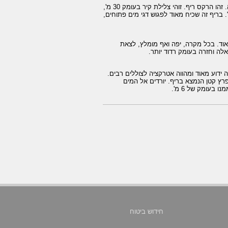
ביציאה מהלגונה המובילה אל הבלו הול, דווקא לכיוון הדרומי, ההפוך, מחכה לכם הפתעה. זהו הרקס ריף. זוהי צלילת קיר בעומק 30 מ',
צולל עושה דרכו מצפון לדרום בעומק זה והחזרה הפוך, בעומק רדוד של עד 10 מ'. בריף זה שכיח מאוד לפגוש דגי מים פתוחים,
אוד. בכל מקרה, יפה ואף מומלץ, לצאת
 ידוע מאוד ומהווה אטרקציה לצוללים רבים.
ץ קטן הנמצא בריף. יורדים אל המים
 בעומק של 6 מ'.
חידוש ביטוח