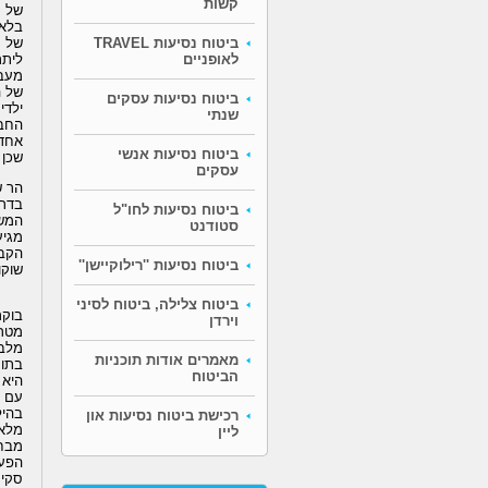
קשות
של ע
בלאד
של מ
ביטוח נסיעות TRAVEL
ליתר
לאופניים
מעבר
של ה
ביטוח נסיעות עסקים
ילדי
שנתי
החבו
אחד 
ביטוח נסיעות אנשי
שכן 
עסקים
הר ש
בדרך
ביטוח נסיעות לחו"ל
המשו
סטודנט
הקבו
ביטוח נסיעות ''רילוקיישן''
שוקול
ביטוח צלילה, ביטוח לסיני
בוקר
וירדן
מטרי
מאמרים אודות תוכניות
בתוך
הביטוח
היא 
עם צ'
בהיל
רכישת ביטוח נסיעות און
מלאכ
ליין
מבחי