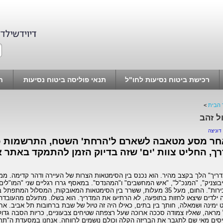
רכישת ביטוח נסיעות לחו"ל
תנאי פוליסה ביטוח נסיעות
ח
 הבית
>
ל זהב
דוניצה
ך, החליט צוות 'ים' שזה בדיוק הזמן להתמקד באתר 
ריך" הלך בקצב מהיר. הוא נכנס בין הסימטאות הצרות של העיירה ודהר קדימה. ממ
בוצניק", "המנכ"ל", "איש המחשבים" ו"המהנדס". במאסף גררו רגליים שני "המו"לים"
המכירות". החום, מעל 35 מעלות, ששרר בין הסימטאות המאובקות, המסלול המ
 ילדים שיצאו לחזות בתופעה, לא הרתיעו את המדריך. הוא בשלו. מתעלם מהעובדה
ט ימינה ושמאלה, חותך בין בתים, כאילו היה זה טיול של שבת ברחובות תל אביב. אחר
 מראה, שאליו צמודה סככה ארוכה שעל רצפתה שטיחים צבעוניים, כריות הסבה גדולו
יסים מאי שם לתגבר את הבריזה הקלה וכולם נושמים לרווחה. אנחנו במסעדת ה"תרב