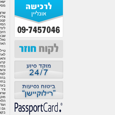
מסע לחור 
שרון
צליל
המלו
לינד
היום
שבחב
נאלצ
האתר ממוקם 
טייל
לאחר
והאת
בפרד
והעש
לצול
בהלו
בתקר
שרוו
מוקרנים
הלוק
ועוד
גם א
בקצה