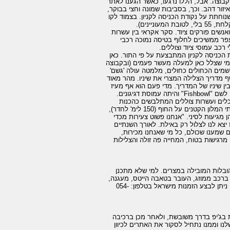
בוצה. אבל, הללו נרגעו, כאשר הגענו לאתר
זור דהב. וכך, בסביבות שמונה וחצי בבוקר,
ה שנוחתת על נקודת הכניסה לקניון. בצמוד לקו
פות. מעל 10 כלי רכב עומדים בשורה ואנשים פורקים ציוד. סקר אקראי בין עשרות
פר ממשיכים לחלוף בטיסה נמוכה רכבי
כב עמוסי ציוד וצוללים.
 של כ-20 מ' מהחוף, היא ירידה מתונה. בעומק 22 מ' ממוקמת הכניסה לקניון המתבצעת על פי התור. כאן
ות שיש. גם מי שצלל כאן למעלה מעשר פעמים (ובקבוצה
שמים הכחולים כחולים, מלמטה עולה 'גשם'
ף מדריך הצלילה המצרי את שיניו. מהר מאוד
בין שיניו של המדריך. מדי פעם הוא אף מעיז
גיגונים.
כלים ועשרות צוללים המתלבשים כהכנות
לירידה. 3 בנות עומדות לא רחוק מאיתנו ומקשקשות בעברית. הם מתאכסנות באחד מבתי המלון הקטנים על החוף (150 לימ' לחדר),
ן מגיעות לסיני. "אנחנו פשוט צעירות מכדי
 יצא לנו לצלול רק באילת. לאורך השנתיים
 שמענו שכולם, כל מי שאנחנו מכירות,
מרגישות בטוח, המחייה פה זולה והצלילות
מקס" (Max), חברת השכרת הרכב וההובלות המובילה במצרים. למי שלא מתכנן
ברכב ממוזג, העובר בטאבה הייטס, מעגנה,
נואיבה ודהב. ילדים מתחת לגיל שנתיים לא משלמים, מגיל 2-12 משלמים רק חצי מחיר. ניתן לבצע הזמנות מישראל בטלפון: 054-
שרה ק"מ דרומית למלון הלק דהב. הגעה לאתר היא בנסיעה של 45 דקות בג'יפ בדרך משובשת, ולאחר מכן ברכיבה
ו וממנו נתחיל לסקור את האתרים לכיוון