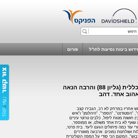
ידוש ביטוח נסיעות לחו''ל
פורום
לאחר מסע מטאבה לשארם ל'הרחת' השטח, התרשמות כללית (גליון 88) והרבה הנאה
אהוב אחד. דהב
ש אחריו במרחק לא רב, הגבירו קצב
, "הסטודנט", "הספר", "היהלומן" ו"איש
תפתל בין חושות מטות ליפול, כלבים טרוטי עיניים
 שאף לא בית אחד משולט, או ממוספר,
י עוד כמה פיתולים הגענו ליעד. בית פרטי,
ת ושולחנות נמוכים. ארבעה מאווררים
וש", המקום הכי סודי על המפה הקולינרית