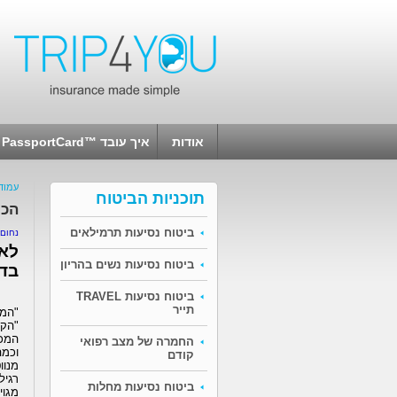
אודות
איך עובד ™PassportCard
עמוד
תוכניות הביטוח
הכו
ביטוח נסיעות תרמילאים
נחום 
ביטוח נסיעות נשים בהריון
בדר
ביטוח נסיעות TRAVEL
תייר
"המד
"הקי
החמרה של מצב רפואי
וכמה
קודם
מנוו
רגיל
ביטוח נסיעות מחלות
מגוי