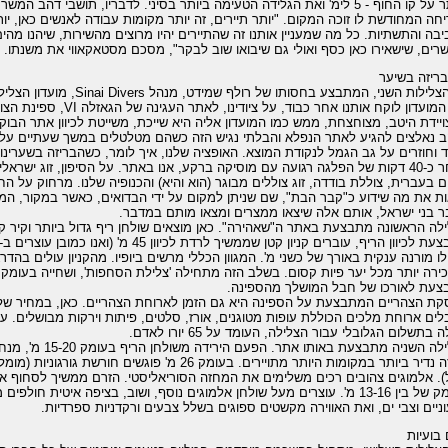
ביותר על קו החוף - 5 לימ' ואת הגלידה הטעימה ביותר בסיני. לדבריו, תושבי ד
חה המחודשת לו זוכה המקום. "יותר תיירים, זה יותר מקומות עבודה לאנשים כאן, 
בה והתשתיות. כל מה שמעניין אותנו זה שהתיירים יהיו מרוצים מהשירות, שיהנו מהים,
רים, שישאירו כאן כסף ואולי גם שיבואו שוב לבקר", מסכם מסטאקאווי את משנתו.
ריזה בשיער
יום הצלילות השני, המתבצע בחסו
ג'יפ המועדון לוקח אותנו אחר 
יידת היטב, מצוחצחת, ממש כמו המועדון אליה היא שייכת, משייטת לכיוון אתר הבוק
 נאלצים להגיע לאתר הנפלא והבלתי נגיש הזה כשהם מטלטלים במשך שעתיים על 
ד וחוזרים על גב הגמל לנקודת המוצא. האופציה שלנו, איך לומר, כשהבריזה בשערינו, 
לאחר כ-40 דקות של הפלגה רגועה עם מוסיקה ברקע, אנו באתר. על הסיפון, זוג ישר
ם בעברית, צוללת בודדה, זוג צוללים מבוגר (הוא והיא) והכנופיה שלנו. מרחוק על הח
ת את מה שידוע כ"קבר הבת", שם שניתן למקום על ידי הבדואים, כאשר במקור, המס
 בני ישראל, אותם אלה שיצאו ממצרים ומצאו מותם במדבר.
לו מורנה ענקית באורך של כשני מ'. המגוון הכללי מרשים ביופיו. מהקניון עולים בהדרגה
עת לאורכו של חבל המושלך מהספינה.
ים ארוחת מלכים הכוללת עופות מטוגנים, אורז, סלטים, פיתות וירקות מבושלים. 
 בתשלום הגלובלי עבור הצלילה, העומד על 65 יורו לאדם.
הצלילה השניה מתבצעת
מחזה נדיר ביותר במקומות היותר מתויירים. בעומק 26 מ'
. אלמוגים צהובים רכים משלימים את המחזה הסוריאליסטי. הזרם ממשיך לסחוף אותנו
בעומק של בין 13-16 מ'. עוצרים מעל שולחן אלמוגים נוסף, ושוב, בציפה איטית
ניים וצבי ים, ואת האווירה מקשטים ספוגים בשלל צבעים ורקדניות ספרדיות.
בועיות