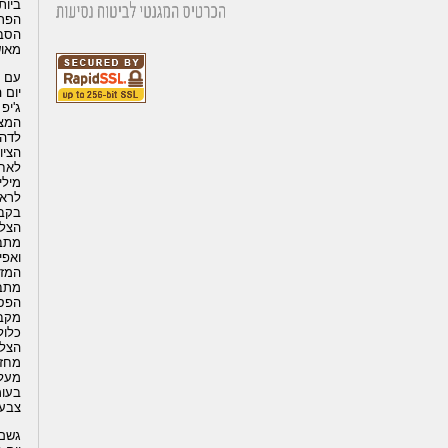
הפרי
הסבי
מאוש
עם ב
המצו
לדהב
הציו
מילי
לראו
בקבר
ואפי
מתבצ
מקבל
כלולה
מעל)
צבעו
גשם 