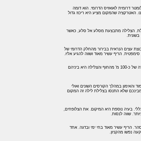
מטר דרומית לאואזיס הדרומי. הוא דומה
. האטרקציה שהמקום מציע היא ריכוז גדול
לת. הצלילה מתבצעת מסלע אל סלע, כאשר
בשונית.
קבוצת עצים הנראית בבירור מהחלק הדרומי של
מפטית. הריף עשיר מאוד ושווה להגיע אליו.
שלושה איים תת-ימיים הנמצאים מזרחית למועדון הצלילה לגונה. היציאה אל האיים בצעידה של כ-100 מ' מהחוף והצלילה היא ביניהם
 והאימון במהלך הקורסים השונים ואולי
 מבינכם שלא התנסו בצלילת לילה זה המקום
ללי. בעיה נוספת היא המיקום. את הצלופחים,
תר. שווה לנסות.
סם, שוכן לו בעומק 20 מ', ריף בצורת חצי סהר. הריף עשיר מאוד בחי ימי ובדגה. אחד
עה נפשו מהקניון.