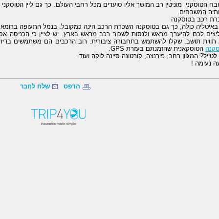
ח הטוסקני מוניטין רב המושך אליו סועדים מכל רחבי העולם. כך גם ליין הטוסקני -
ותיה המשבחים.
רת רכב בטוסקנה
באיטליה כולה, כך גם בטוסקנה השכרת הרכב הינה כמקובל. בנמל התעופה ברומא תוכ
צים לכם להיערך מראש ולנסות לשכור רכב מראש בארץ. יש לציין כי הכניסה אס
תווית תושב. שקלו להשתמש בתחבורה ציבורית. רוב הרכבים הם משתמשים בדיזל,
סקנה
הטוסקאנית שהזמנתם בעזרת GPS.
 לטייל? המגוון רחב: פירנצה, קורטונה סיינה לוקה ועוד.
ה נעימה !
הדפס
שלח לחבר