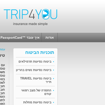
אודות
איך עובד ™PassportCard
עמוד
תוכניות הביטוח
טיו
ביטוח נסיעות תרמילאים
עם ת
טוסק
ביטוח נסיעות נשים בהריון
משפח
טוסקנה מש
ביטוח נסיעות TRAVEL
בטוס
תייר
לשכ
חובב
חובב
החמרה של מצב רפואי
חובב
קודם
הזמן
לתשו
ביטוח נסיעות מחלות
האוכ