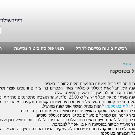
רכישת ביטוח נסיעות לחו"ל
תנאי פוליסה ביטוח נסיעות
ח
 הבית
>
ל בטוסקנה
ום החורף רבים מאיתנו מחפשים מקום לתור בו באביב.
נה היא חבל ארץ איטלקי פופולארי מאד. הכפרים בה ציוריים והנופים עוצרי נשי
ות. היא זכתה למוניטין רב בשל יין הקיאנטי שלה.
תרעת על חבל ארץ של כ- 23,00 מ"ר. עיקר תושביה מתפרנסים מתיירות ומחקלאות.
קנה נופים קסומים, מטעי של זיתים וכרמים ועיירות קטנות מתקופת ימי הביניים.
ור
וילות בטוסקנה
וליהנות מטיול הנושא אופי שונה מהרגיל.
י הרנסנס יגלו בטוסקנה מוזיאונים רבים ואוצרות אומנות בתוך הכנסיות.
י הגורמה יזכו למאכלים מעולים בסגנון מטבח איטלקי טוסקני.
י היין יוכלו ליהנות מיינות משובחים ואילו סיירי הטבע יוכלו לתור נופים יוצאי דופן ולער
 המועדף לביקור בטוסקנה הוא בין אפריל לנובמבר.
מת ליבכם - טוסקנה רחבת ידיים ומכילה עמקים והרים. מסיבה זו אין בה מזג אויר א
ל והמשקה בטוסקנה